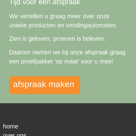
Tijd voor een afspraak
We vertellen u graag meer over onze
unieke producten en vendingautomaten.
Zien is geloven, proeven is beleven.
Daarom nemen we bij onze afspraak graag
een proefpakket ‘op maat’ voor u mee!
afspraak maken
home
over ons