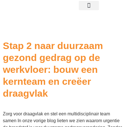
gratis proefplaatsing
Tag:
draagvlak
organisatie
Stap 2 naar duurzaam
gezond gedrag op de
werkvloer: bouw een
kernteam en creëer
draagvlak
Zorg voor draagvlak en stel een multidisciplinair team
samen In onze vorige blog lieten we zien waarom urgentie