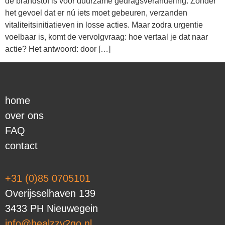
de brandstof is voor duurzame gedragsverandering. Zonder
het gevoel dat er nú iets moet gebeuren, verzanden
vitaliteitsinitiatieven in losse acties. Maar zodra urgentie
voelbaar is, komt de vervolgvraag: hoe vertaal je dat naar
actie? Het antwoord: door […]
home
over ons
FAQ
contact
+31 (0)85 0705101
Overijsselhaven 139
3433 PH Nieuwegein
info@healzzy2go.nl