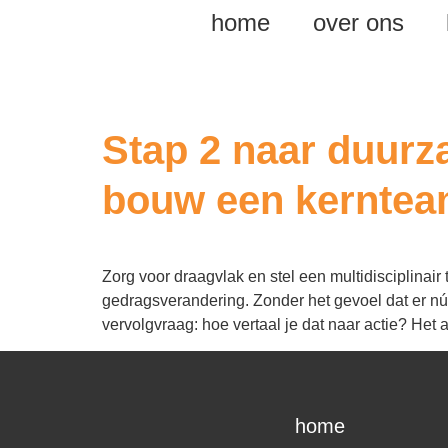
home
over ons
Tag:
10-stappe
Stap 2 naar duurz
bouw een kerntea
Zorg voor draagvlak en stel een multidisciplinai
gedragsverandering. Zonder het gevoel dat er nú i
vervolgvraag: hoe vertaal je dat naar actie? Het 
home