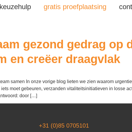
keuzehulp
gratis proefplaatsing
cont
nplan healzzy2GO
aam gezond gedrag op d
m en creëer draagvlak
r team samen In onze vorige blog lieten we zien waarom urgenti
ets moet gebeuren, verzanden vitaliteitsinitiatieven in losse ac
antwoord: door […]
+31 (0)85 0705101