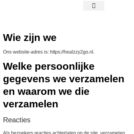
gratis proefplaatsing
Privacybeleid
Wie zijn we
Ons website-adres is: https://healzzy2go.nl.
Welke persoonlijke
gegevens we verzamelen
en waarom we die
verzamelen
Reacties
Als bezoekers reacties achterlaten op de site, verzamelen