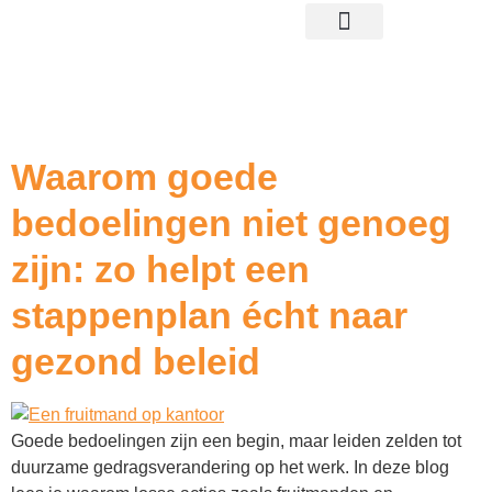
gratis proefplaatsing
Tag:
strategie voor
vitaliteit
Waarom goede
bedoelingen niet genoeg
zijn: zo helpt een
stappenplan écht naar
gezond beleid
Goede bedoelingen zijn een begin, maar leiden zelden tot
duurzame gedragsverandering op het werk. In deze blog