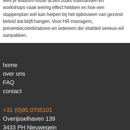
lees je waarom losse acties zoals fruitmanden en
workshops vaak weinig effect hebben en hoe een
stappenplan wél kan helpen bij het opbouwen van gezond
beleid dat blijft hangen. Voor HR-managers,
preventiecoördinatoren en iedereen die vitaliteit serieus wil
aanpakken.
home
over ons
FAQ
contact
+31 (0)85 0705101
Overijsselhaven 139
3433 PH Nieuwegein