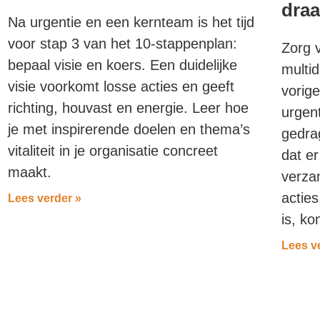
draa
Na urgentie en een kernteam is het tijd
voor stap 3 van het 10-stappenplan:
Zorg 
bepaal visie en koers. Een duidelijke
multid
visie voorkomt losse acties en geeft
vorig
richting, houvast en energie. Leer hoe
urgen
je met inspirerende doelen en thema’s
gedra
vitaliteit in je organisatie concreet
dat e
maakt.
verzan
actie
Lees verder »
is, ko
Lees v