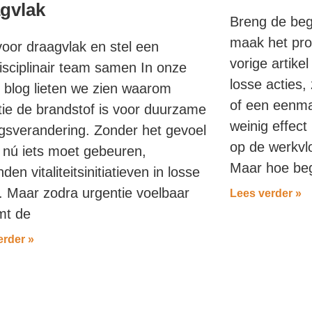
gvlak
Breng de begi
maak het pro
voor draagvlak en stel een
vorige artike
isciplinair team samen In onze
losse acties,
e blog lieten we zien waarom
of een eenma
tie de brandstof is voor duurzame
weinig effec
gsverandering. Zonder het gevoel
op de werkvl
r nú iets moet gebeuren,
Maar hoe beg
den vitaliteitsinitiatieven in losse
s. Maar zodra urgentie voelbaar
Lees verder »
mt de
erder »