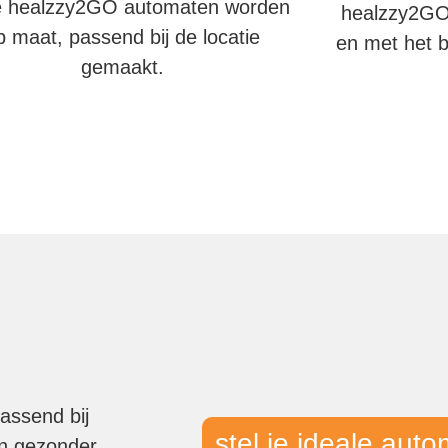
 healzzy2GO automaten worden
healzzy2GO,
p maat, passend bij de locatie
en met het b
gemaakt.
ssend bij
stel je ideale au
en gezonder