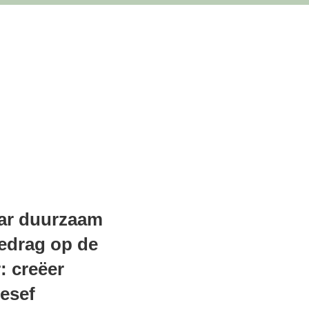
aar duurzaam
edrag op de
: creëer
esef