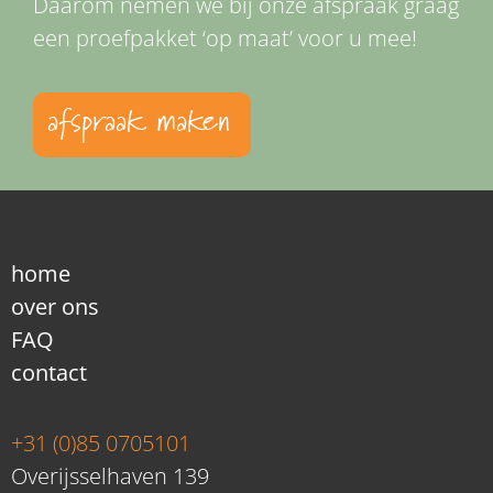
Daarom nemen we bij onze afspraak graag
een proefpakket ‘op maat’ voor u mee!
afspraak maken
home
over ons
FAQ
contact
+31 (0)85 0705101
Overijsselhaven 139